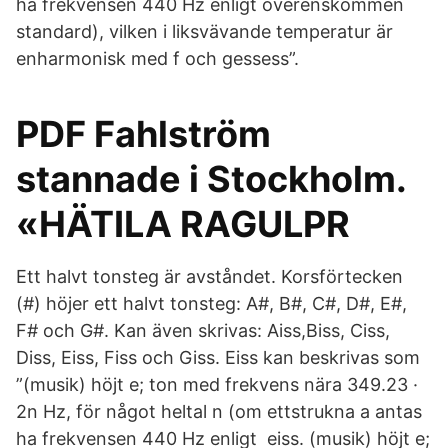
ha frekvensen 440 Hz enligt överenskommen
standard), vilken i liksvävande temperatur är
enharmonisk med f och gessess”.
PDF Fahlström
stannade i Stockholm.
«HÄTILA RAGULPR
Ett halvt tonsteg är avståndet. Korsförtecken
(#) höjer ett halvt tonsteg: A#, B#, C#, D#, E#,
F# och G#. Kan även skrivas: Aiss,Biss, Ciss,
Diss, Eiss, Fiss och Giss. Eiss kan beskrivas som
”(musik) höjt e; ton med frekvens nära 349.23 ·
2n Hz, för något heltal n (om ettstrukna a antas
ha frekvensen 440 Hz enligt eiss. (musik) höjt e;