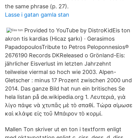
the same phrase (p. 27).
Lasse i gatan gamla stan
Provided to YouTube by DistroKidEis ton
akron tis kardias (Hicaz şarkı) · Gerasimos
PapadopoulosTribute to Petros Peloponnesios℗
2676190 Records DKReleased o Grönland-Eis:
jährlicher Eisverlust im letzten Jahrzehnt
teilweise viermal so hoch wie 2003. Alpen-
Gletscher : minus 17 Prozent zwischen 2000 und
2014. Das ganze Bild hat nun ein britisches Se
hela listan på de.wikipedia.org 1. Λευτεριά, γιὰ
λίγο πάψε νὰ χτυπᾶς μὲ τὸ σπαθί. Τώρα σίμωσε
καὶ κλάψε εἰς τοῦ Μπάιρον τὸ κορμί.
Mallen Ton skriver ut en ton i textform enligt
med oktavnotation enligt c, ciss, dess, d, diss,