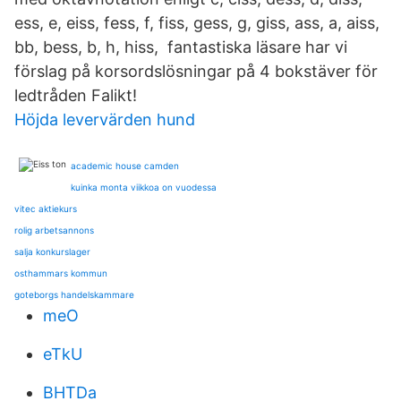
ess, e, eiss, fess, f, fiss, gess, g, giss, ass, a, aiss,
bb, bess, b, h, hiss, fantastiska läsare har vi
förslag på korsordslösningar på 4 bokstäver för
ledtråden Falikt!
Höjda levervärden hund
academic house camden
kuinka monta viikkoa on vuodessa
vitec aktiekurs
rolig arbetsannons
salja konkurslager
osthammars kommun
goteborgs handelskammare
meO
eTkU
BHTDa