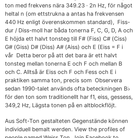
ton med frekvens nära 349.23 · 2n Hz, för något
heltal n (om ettstrukna a antas ha frekvensen
440 Hz enligt överenskommen standard), Fiss-
dur / Diss-moll har båda tonerna F, C, G, D, A och
E höjda ett halvt tonsteg till F# (Fiss) C# (Ciss)
G# (Giss) D# (Diss) A# (Aiss) och E (Eiss = F i
vår Detta beror på att det bara är ett halvt
tonsteg mellan tonerna E och F och mellan B
och C. Alltså är Eiss och F och Fess och E i
praktiken samma ton, precis som Observera
sedan 1990-talet används ofta beteckningen B♭
för den ton som traditionellt har f1, eiss, gessess,
349,2 Hz, Lägsta tonen på en altblockflöjt.
Aus Soft-Ton gestalteten Gegenstände können
individuell bemalt werden. View the profiles of
people named Weiss Ton. Join Facebook to