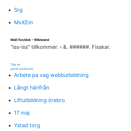
Srg
MxXEm
Mall:Ton/dok - Wikiwand
"iss-iss" tillkommer. ‹ &. ######. Fisskar.
Tala se
patrik lundström
Arbete pa vag webbutbildning
Långt härifrån
Liftutbildning örebro
17 maj
Ystad torg