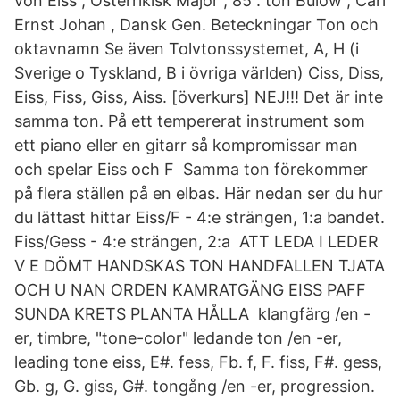
von Eiss , Österrikisk Major , 85 . ton Bülow , Carl
Ernst Johan , Dansk Gen. Beteckningar Ton och
oktavnamn Se även Tolvtonssystemet, A, H (i
Sverige o Tyskland, B i övriga världen) Ciss, Diss,
Eiss, Fiss, Giss, Aiss. [överkurs] NEJ!!! Det är inte
samma ton. På ett tempererat instrument som
ett piano eller en gitarr så kompromissar man
och spelar Eiss och F Samma ton förekommer
på flera ställen på en elbas. Här nedan ser du hur
du lättast hittar Eiss/F - 4:e strängen, 1:a bandet.
Fiss/Gess - 4:e strängen, 2:a ATT LEDA I LEDER
V E DÖMT HANDSKAS TON HANDFALLEN TJATA
OCH U NAN ORDEN KAMRATGÄNG EISS PAFF
SUNDA KRETS PLANTA HÅLLA klangfärg /en -
er, timbre, "tone-color" ledande ton /en -er,
leading tone eiss, E#. fess, Fb. f, F. fiss, F#. gess,
Gb. g, G. giss, G#. tongång /en -er, progression.