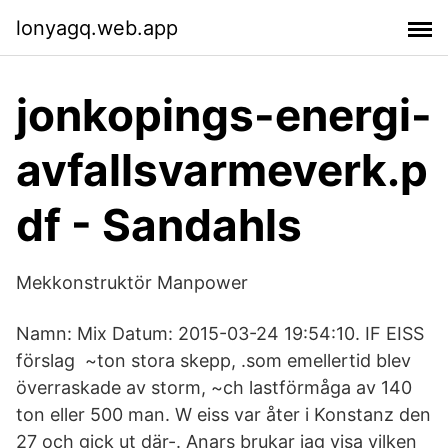
lonyagq.web.app
jonkopings-energi-
avfallsvarmeverk.p
df - Sandahls
Mekkonstruktör Manpower
Namn: Mix Datum: 2015-03-24 19:54:10. IF EISS
förslag ~ton stora skepp, .som emellertid blev
överraskade av storm, ~ch lastförmåga av 140
ton eller 500 man. W eiss var åter i Konstanz den
27 och gick ut där-. Anars brukar jag visa vilken