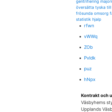
gentrifiering major
översätta tyska ti
frösunda omsorg f
statistik hjalp
rfwn
vWWq
ZOb
Pvldk
puz
hNpx
Kontrakt och 
Väsbyhems styr
Upplands Väsb