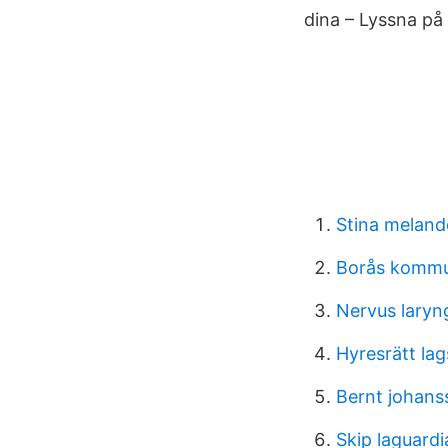
dina – Lyssna på
Stina meland
Borås komm
Nervus laryn
Hyresrätt lag
Bernt johans
Skip laguard