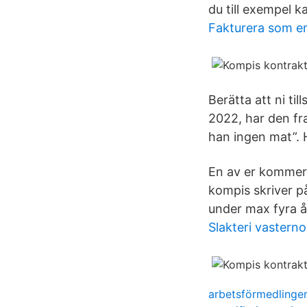
du till exempel 
Fakturera som en
Berätta att ni ti
2022, har den fr
han ingen mat”. H
En av er kommer
kompis skriver p
under max fyra å
Slakteri vasterno
arbetsförmedlingen