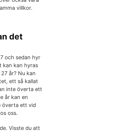
amma villkor.
an det
17 och sedan hyr
tt kan kan hyras
 27 år? Nu kan
t, ett så kallat
n inte överta ett
re år kan en
 överta ett vid
os oss.
de. Visste du att