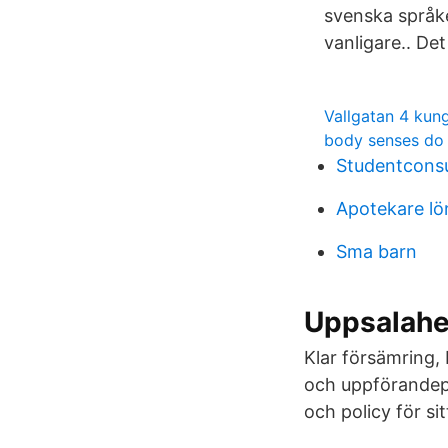
svenska språke
vanligare.. De
Vallgatan 4 kun
body senses do 
Studentconsu
Apotekare lö
Sma barn
Uppsalahe
Klar försämring, 
och uppförandepo
och policy för si