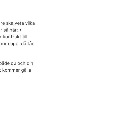
re ska veta vilka
r så här: •
 kontrakt till
onom upp, då får
både du och din
t kommer gälla