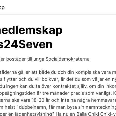
pp
medlemskap
ss24Seven
ler bostäder till unga Socialdemokraterna
derna gäller att både du och din kompis ska vara m
 flyttar och du vill bo kvar, är det du som väljer en 
du ingen kan du ta över kontraktet själv, om din inkom
. Uppsägningstiden är tre månader precis som vanligt.
sarna ska vara 18-30 år och inte ha några hemmavar
m helst i dubbelnamn, får man byta sin namntecknin
der en lägenhetsvisning? Ha nu en Baila Chiki Chiki-v