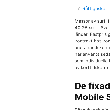
Rått griskött
Massor av surf, 
40 GB surf i Sver
länder. Fastpris g
kontrakt hos kompi
andrahandskontra
har använts seda
som individuella 
av korttidskontr
De fixa
Mobile 
Både du och din 