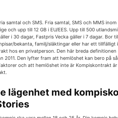
fria samtal och SMS. Fria samtal, SMS och MMS inom S
ige och upp till 12 GB i EU/EES. Upp till 500 utlandsmin
äller i 30 dagar, Fastpris Vecka gäller i 7 dagar. Bor til
sar/bekanta, familj/släktingar eller har ett tillfälligt
kt hos en privatperson. Den här breda definitionen
n 2011. Den lyfter fram att hemlöshet kan bero på såv
faktorer och att hemlöshet inte är Kompiskontrakt är 
akt.
de lägenhet med kompisko
Stories
kompis ska vara mellan 18 och 25 år. Din kompis beh