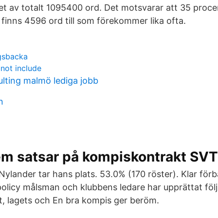
t av totalt 1095400 ord. Det motsvarar att 35 proce
t finns 4596 ord till som förekommer lika ofta.
gsbacka
not include
lting malmö lediga jobb
n
m satsar på kompiskontrakt SVT
Nylander tar hans plats. 53.0% (170 röster). Klar för
licy målsman och klubbens ledare har upprättat föl
tt, lagets och En bra kompis ger beröm.