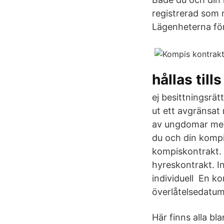
registrerad som 
Lägenheterna för
hållas till
ej besittningsrä
ut ett avgränsat
av ungdomar med
du och din kompi
kompiskontrakt. 
hyreskontrakt. In
individuell En k
överlåtelsedatum
Här finns alla bl