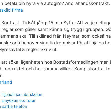
kan betala din hyra via autogiro? Andrahandskontrakt.
skild firma
Kontrakt. Tidsåtgång: 15 min Syfte: Att varje deltaga
regler som gäller samt känna sig trygg i gruppen. Gö
llsammans ska Till skillnad från Neymar, som också har
anske och behöver sina tio kompisar för att hjälpa h
yresavtal & regler. Skriv ut.
 att söka lägenheten hos Bostadsförmedlingen men 
å kontraktet och har samma villkor. Kompiskontrakte
r.
rrland
liljeholmen abf skolan
smycken etc retur
 säffle telefon