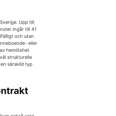
verige. Upp till
uter ingår till 41
lfälligt och utan
 inneboende- eller
 av hemlöshet
äl strukturella
en särskild typ
ntrakt
över också vara