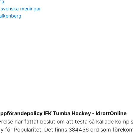
na
ll svenska meningar
alkenberg
uppförandepolicy IFK Tumba Hockey - IdrottOnline
else har fattat beslut om att testa så kallade kompis
y för Popularitet. Det finns 384456 ord som förekom