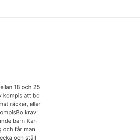
ellan 18 och 25
ny kompis att bo
st räcker, eller
 KompisBo krav:
ande barn Kan
g och får man
ecka och ställ