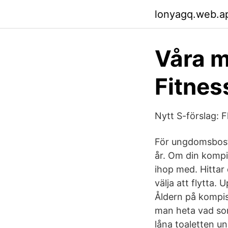
lonyagq.web.a
Våra 
Fitne
Nytt S-förslag: F
För ungdomsbostä
år. Om din kompis
ihop med. Hittar 
välja att flytta
Åldern på kompi
man heta vad so
låna toaletten un