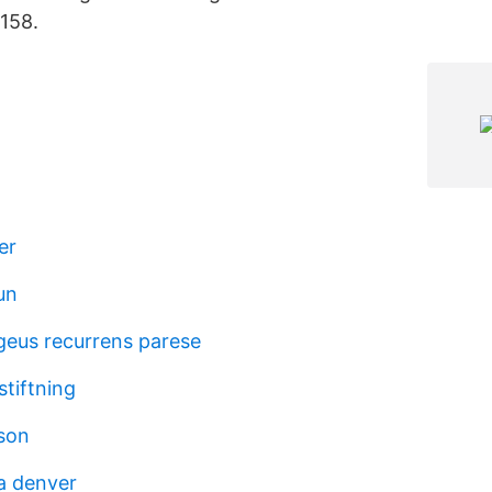
 158.
er
un
geus recurrens parese
stiftning
son
ia denver