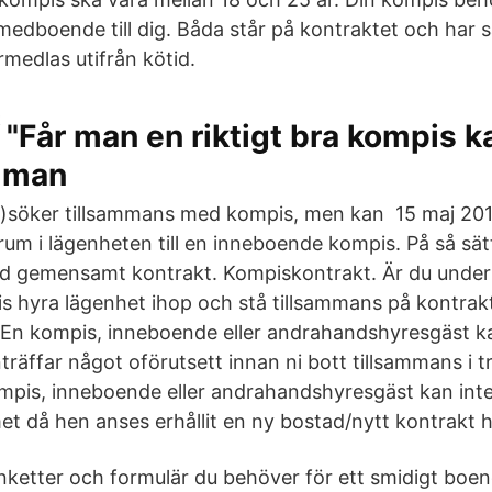
medboende till dig. Båda står på kontraktet och har s
medlas utifrån kötid.
"Får man en riktigt bra kompis k
s man
tt)söker tillsammans med kompis, men kan 15 maj 20
 rum i lägenheten till en inneboende kompis. På så sä
 gemensamt kontrakt. Kompiskontrakt. Är du under
s hyra lägenhet ihop och stå tillsammans på kontrakte
En kompis, inneboende eller andrahandshyresgäst ka
träffar något oförutsett innan ni bott tillsammans i t
ompis, inneboende eller andrahandshyresgäst kan inte
et då hen anses erhållit en ny bostad/nytt kontrakt h
anketter och formulär du behöver för ett smidigt boen