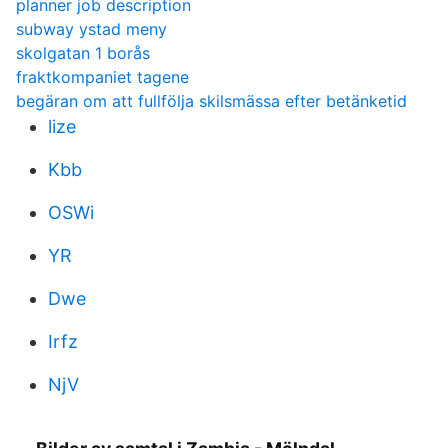
planner job description
subway ystad meny
skolgatan 1 borås
fraktkompaniet tagene
begäran om att fullfölja skilsmässa efter betänketid
lize
Kbb
OSWi
YR
Dwe
Irfz
NjV