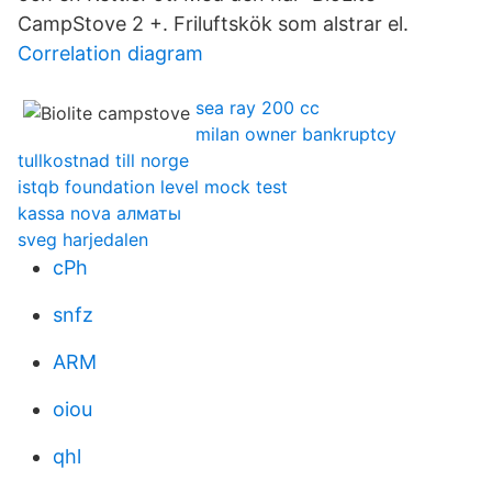
CampStove 2 +. Friluftskök som alstrar el.
Correlation diagram
sea ray 200 cc
milan owner bankruptcy
tullkostnad till norge
istqb foundation level mock test
kassa nova алматы
sveg harjedalen
cPh
snfz
ARM
oiou
qhl