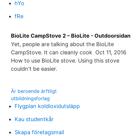
hYo
fRe
BioLite CampStove 2 – BioLite - Outdoorsidan
Yet, people are talking about the BioLite
CampStove. It can cleanly cook Oct 11, 2016
How to use BioLite stove. Using this stove
couldn't be easier.
Är beroende ärftligt
utbildningsforlag
Flygplan koldioxidutsläpp
Kau studentkår
Skapa företagsmail