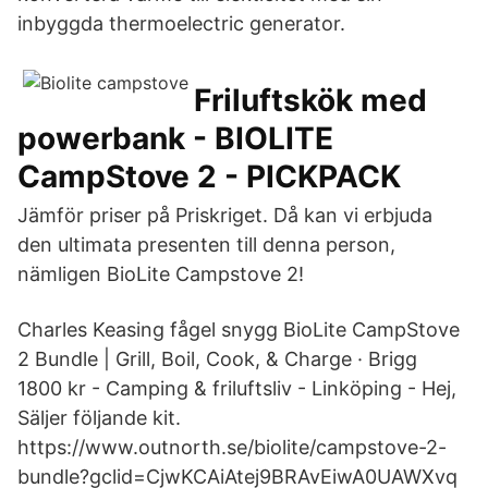
inbyggda thermoelectric generator.
Friluftskök med
powerbank - BIOLITE
CampStove 2 - PICKPACK
Jämför priser på Priskriget. Då kan vi erbjuda
den ultimata presenten till denna person,
nämligen BioLite Campstove 2!
Charles Keasing fågel snygg BioLite CampStove
2 Bundle | Grill, Boil, Cook, & Charge · Brigg
1800 kr - Camping & friluftsliv - Linköping - Hej,
Säljer följande kit.
https://www.outnorth.se/biolite/campstove-2-
bundle?gclid=CjwKCAiAtej9BRAvEiwA0UAWXvq