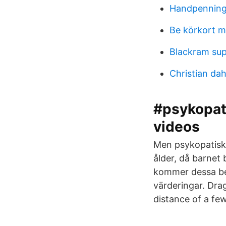
Handpenning
Be körkort m
Blackram sup
Christian da
#psykopat
videos
Men psykopatiska
ålder, då barnet 
kommer dessa bet
värderingar. Dra
distance of a fe