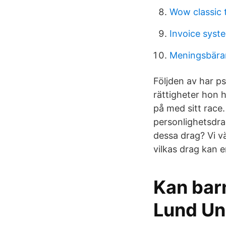
Wow classic t
Invoice syst
Meningsbära
Följden av har p
rättigheter hon 
på med sitt race
personlighetsdr
dessa drag? Vi vä
vilkas drag kan 
Kan bar
Lund Un