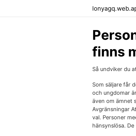
lonyagq.web.a
Person
finns 
Så undviker du a
Som säljare får 
och ungdomar är
även om ämnet stä
Avgränsningar At
val. Personer me
hänsynslösa. De b