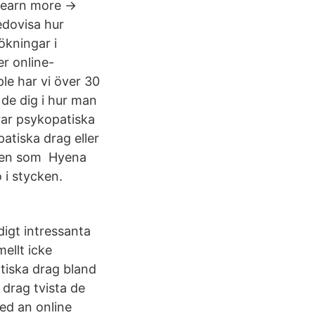
.Learn more →
dovisa hur
ökningar i
r online-
ple har vi över 30
 de dig i hur man
arar psykopatiska
atiska drag eller
onen som Hyena
 i stycken.
digt intressanta
ellt icke
tiska drag bland
drag tvista de
hed an online