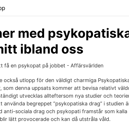
pp
er med psykopatiska
mitt ibland oss
tt få en psykopat på jobbet - Affärsvärlden
de också utlopp för den väldigt charmiga Psykopatisk
, som denna uppsats kommer att bevisa relativt väl
ndigt utvecklas allteftersom nya studier och teorier 
t använda begreppet ”psykopatiska drag” i studien ä
d anti-sociala drag och psykopati framstår som kalla
lir lätt provocerade och kan då utstråla våld.