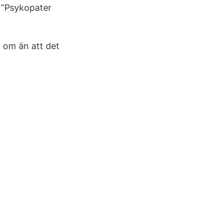
n ”Psykopater
t om än att det