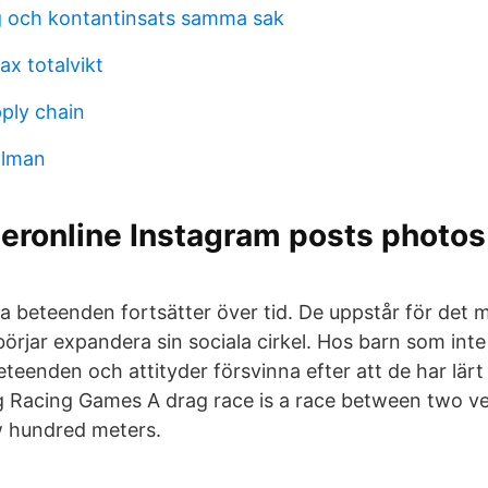
 och kontantinsats samma sak
ax totalvikt
ply chain
hlman
eronline Instagram posts photos
 beteenden fortsätter över tid. De uppstår för det m
börjar expandera sin sociala cirkel. Hos barn som int
eenden och attityder försvinna efter att de har lärt
g Racing Games A drag race is a race between two veh
w hundred meters.