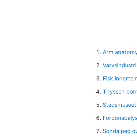
Arm anatomy
Varvsindustr
Fisk innertem
Thyssen bor
Stadsmuseet
Fordonsbely
Sonda peg d