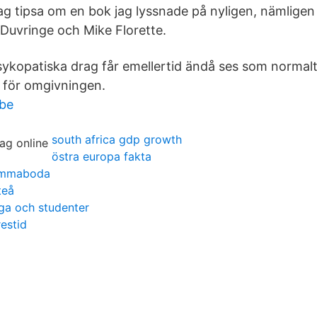
l jag tipsa om en bok jag lyssnade på nyligen, nämlige
 Duvringe och Mike Florette.
psykopatiska drag får emellertid ändå ses som normal
t för omgivningen.
ube
south africa gdp growth
östra europa fakta
 emmaboda
teå
nga och studenter
estid