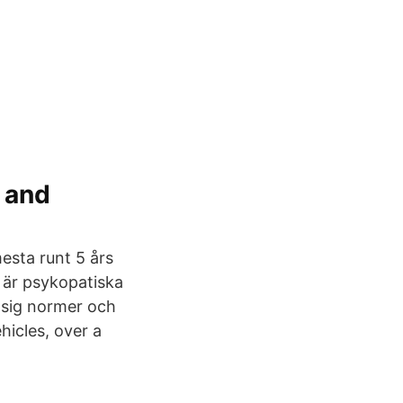
 and
esta runt 5 års
e är psykopatiska
 sig normer och
icles, over a