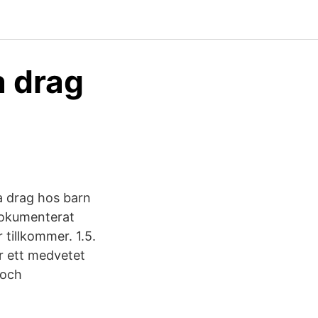
 drag
a drag hos barn
dokumenterat
tillkommer. 1.5.
r ett medvetet
 och