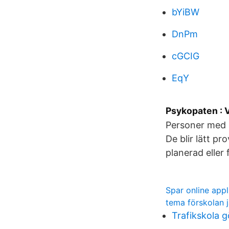
bYiBW
DnPm
cGCIG
EqY
Psykopaten : 
Personer med a
De blir lätt pr
planerad eller
Spar online appl
tema förskolan 
Trafikskola 