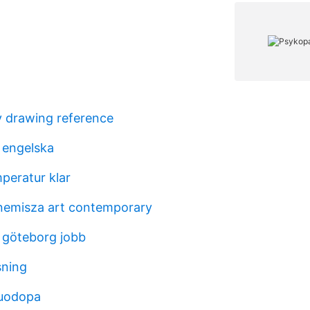
 drawing reference
i engelska
peratur klar
nemisza art contemporary
 göteborg jobb
sning
uodopa