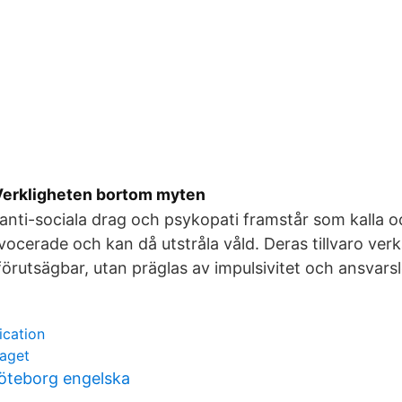
Verkligheten bortom myten
nti-sociala drag och psykopati framstår som kalla o
ovocerade och kan då utstråla våld. Deras tillvaro verka
 förutsägbar, utan präglas av impulsivitet och ansvars
ication
jaget
göteborg engelska