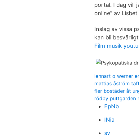
portal. I dag vil
online” av Lisbet
Inslag av vissa 
kan bli besvärlig
Film musik yout
lennart o werner
mattias åström täf
fler bostäder åt u
rödby puttgarden r
FpNb
INia
sv