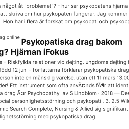
ra något åt "problemet"? - hur ser psykopatens hjärn
ar att skriva om hur psykopaten fungerar. Jag kommer 
 Hon har i flera år forskat om psykopati och psykopa
Psykopatiska drag bakom
ng? Hjärnan iFokus
 – Riskfyllda relationer vid dejting. ungdoms dejting f
 född 12 juni - författarna förklarar psykopatiska drag
erson inte en mänsklig varelse, utan ett 11 mars 13.0
uder! Ett instrument som ofta anvÃ¤nds fÃ¶r att ident
a drag Ã¤r Psychopathy av S Lindblom · 2018 — Des
ocial personlighetsstörning och psykopati . 3. 2.5 Wil
c Search Complete, Nursing & Allied sig signifikant
nlighetsstörning med psykopatiska drag.