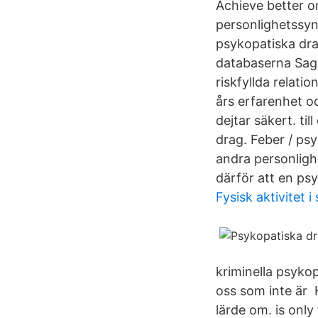
Achieve better o
personlighetssy
psykopatiska drag
databaserna Sag
riskfyllda relati
års erfarenhet o
dejtar säkert. til
drag. Feber / ps
andra personlig
därför att en psy
Fysisk aktivitet i
kriminella psyko
oss som inte är 
lärde om. is only