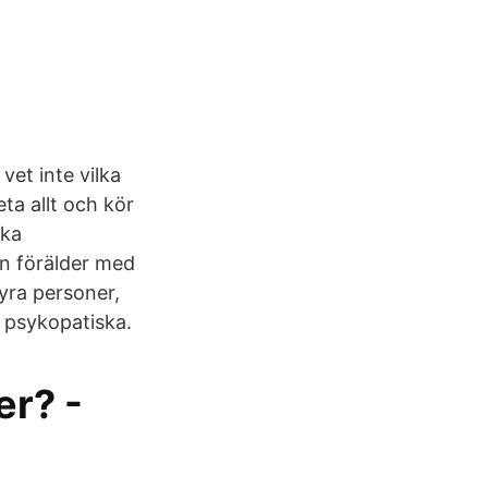
et inte vilka
ta allt och kör
ska
n förälder med
fyra personer,
 psykopatiska.
er? -