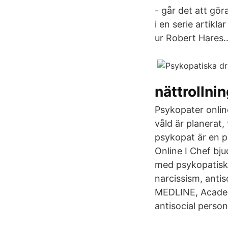
- går det att gö
i en serie artikl
ur Robert Hares…
nättrollni
Psykopater online
våld är planerat,
psykopat är en p
Online I Chef bj
med psykopatisk
narcissism, antis
MEDLINE, Academi
antisocial perso