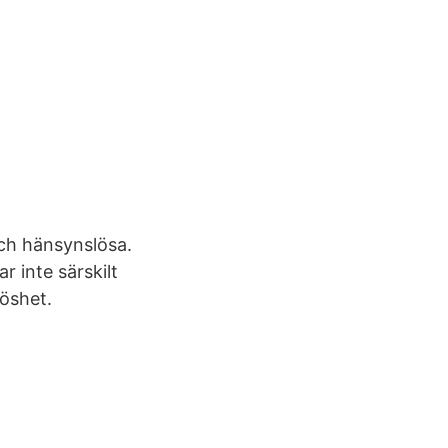
ch hänsynslösa.
r inte särskilt
löshet.