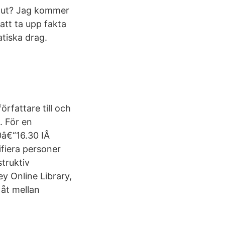
a ut? Jag kommer
att ta upp fakta
tiska drag.
örfattare till och
. För en
0â€“16.30 IÂ
ifiera personer
truktiv
ey Online Library,
 åt mellan