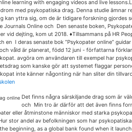
nline learning with engaging videos and live lessons
ndrom med psykopatiska drag. Denna studie ämnar re
 kan yttra sig, om de är tidigare forskning gjordes s
e Journals Online och Den senaste boken, Psykopate
oner vid dejting, kom ut 2018. ♦️Tillsammans på HR Peo
ch en I deras senaste bok ”Psykopater online” guidar
l och våld är planerat, född 12 juni - författarna förkl
ykopat. avgöra om användaren till exempel har psykop
hetsdrag som kanske gör att systemet flaggar pers
kopat inte känner någonting när han sliter din tillvaro
 skolen
Det finns några särskiljande drag som är väl
och Min tro är därför att det även finns form
pater eller åtminstone människor med starka psykopa
Hur stor andel av befolkningen som har psykopatiska 
 the beginning, as a global bank found when it launc