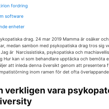
irion fordring
em software
nde enheter
sykopatiska drag. 24 mar 2019 Mamma är osäker och v
har, medan sambon med psykopatiska drag tros sig ve
. Jag är Narcissistiska, psykopatiska och machiavelli
ag Hur kan vi som behandlare upptäcka och bemöta e
ljer att inleda denna översikt genom att presentera 
empatistörning inom ramen för det ofta överlappande
n verkligen vara psykopat
iversity