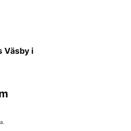
 Väsby i
om
a.