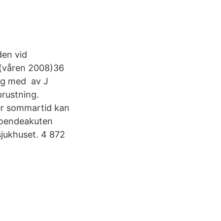
den vid
 (våren 2008)36
ing med av J
rustning.
der sommartid kan
eroendeakuten
jukhuset. 4 872