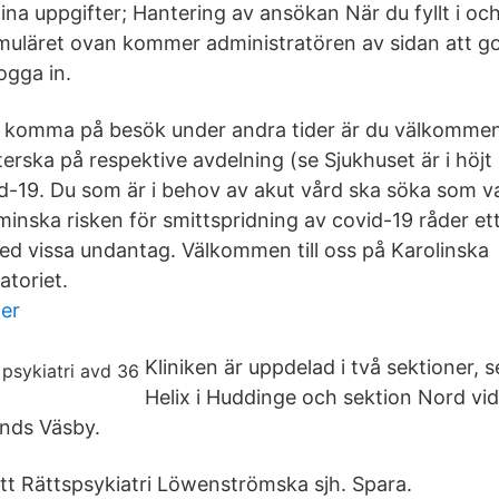
a uppgifter; Hantering av ansökan När du fyllt i och
rmuläret ovan kommer administratören av sidan att g
ogga in.
u komma på besök under andra tider är du välkommen
terska på respektive avdelning (se Sjukhuset är i höj
d-19. Du som är i behov av akut vård ska söka som van
t minska risken för smittspridning av covid-19 råder ett
d vissa undantag. Välkommen till oss på Karolinska
atoriet.
ter
Kliniken är uppdelad i två sektioner, 
Helix i Huddinge och sektion Nord v
ands Väsby.
tt Rättspsykiatri Löwenströmska sjh. Spara.