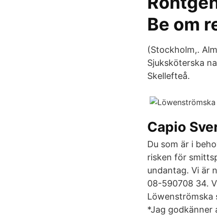
Röntgen 
Be om r
(Stockholm,. Almi
Sjuksköterska na
Skellefteå.
Capio Sve
Du som är i behov
risken för smitts
undantag. Vi är n
08-590708 34. Vi 
Löwenströmska sj
*Jag godkänner a