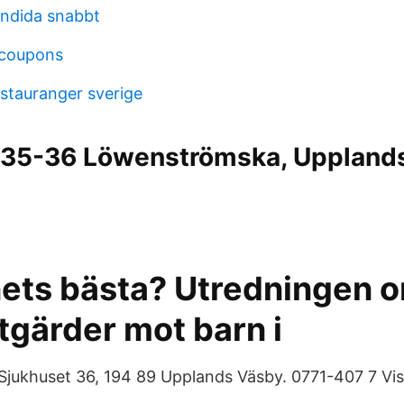
andida snabbt
 coupons
stauranger sverige
 35-36 Löwenströmska, Upplands
.
nets bästa? Utredningen 
tgärder mot barn i
jukhuset 36, 194 89 Upplands Väsby. 0771-407 7 Vis