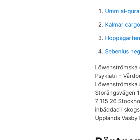
Umm al-qura 
Kalmar cargot
Hoppegarten
Sebenius neg
Löwenströmska s
Psykiatri - Vård
Löwenströmska s
Storängsvägen 1
7 115 26 Stockho
inbäddad i skog
Upplands Väsby P