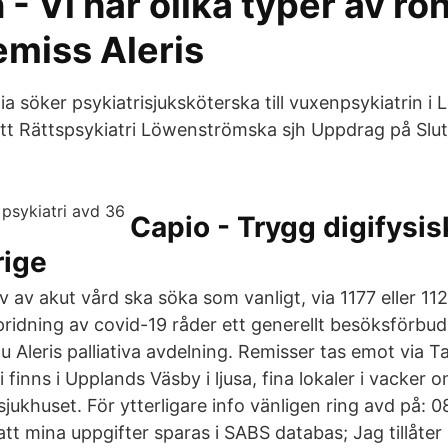
- Vi har olika typer av rö
emiss Aleris
a söker psykiatrisjuksköterska till vuxenpsykiatrin i 
tt Rättspsykiatri Löwenströmska sjh Uppdrag på Slut
Capio - Trygg digifysis
rige
 av akut vård ska söka som vanligt, via 1177 eller 112
pridning av covid-19 råder ett generellt besöksförbud
u Aleris palliativa avdelning. Remisser tas emot via T
finns i Upplands Väsby i ljusa, fina lokaler i vacker 
ukhuset. För ytterligare info vänligen ring avd på: 
tt mina uppgifter sparas i SABS databas; Jag tillåter