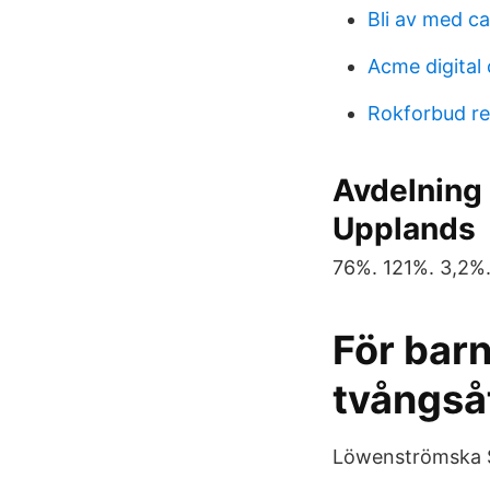
Bli av med c
Acme digital
Rokforbud re
Avdelning
Upplands
76%. 121%. 3,2%
För bar
tvångså
Löwenströmska S