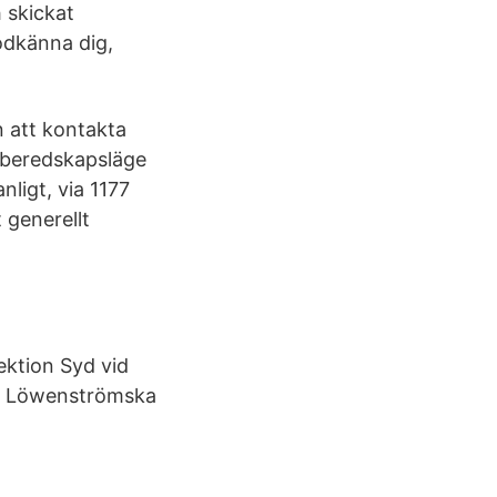
 skickat
odkänna dig,
 att kontakta
t beredskapsläge
ligt, via 1177
 generellt
sektion Syd vid
id Löwenströmska