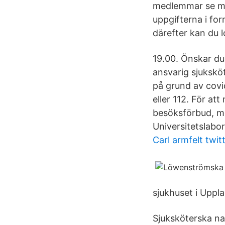
medlemmar se min
uppgifterna i fo
därefter kan du l
19.00. Önskar d
ansvarig sjukskö
på grund av covi
eller 112. För at
besöksförbud, me
Universitetslabor
Carl armfelt twit
sjukhuset i Uppl
Sjuksköterska na