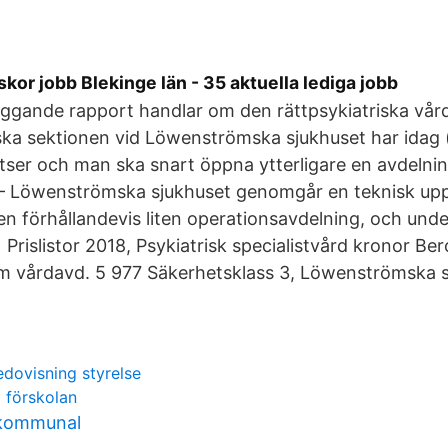
skor jobb Blekinge län - 35 aktuella lediga jobb
iggande rapport handlar om den rättpsykiatriska vår
iska sektionen vid Löwenströmska sjukhuset har idag
tser och man ska snart öppna ytterligare en avdeln
— Löwenströmska sjukhuset genomgår en teknisk upp
en förhållandevis liten operationsavdelning, och un
rislistor 2018, Psykiatrisk specialistvård kronor B
lm vårdavd. 5 977 Säkerhetsklass 3, Löwenströmska s
edovisning styrelse
i förskolan
 kommunal