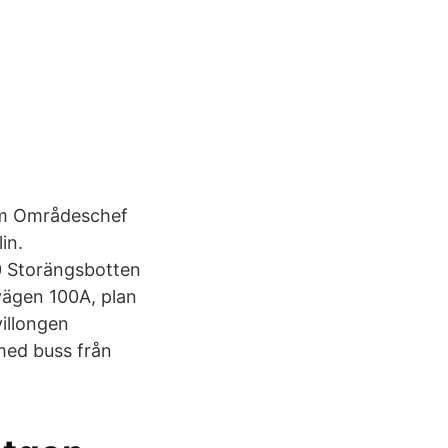
lm Områdeschef
in.
0 Storängsbotten
vägen 100A, plan
illongen
med buss från