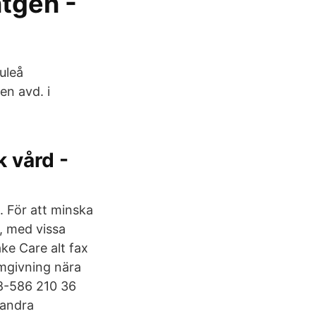
ntgen -
Luleå
en avd. i
k vård -
. För att minska
, med vissa
ake Care alt fax
omgivning nära
08-586 210 36
 andra