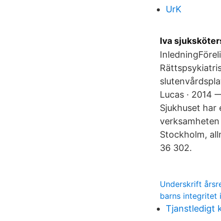
UrK
Iva sjuksköter
InledningFörel
Rättspsykiatr
slutenvårdspla
Lucas · 2014 
Sjukhuset har 
verksamheten P
Stockholm, al
36 302.
Underskrift årsr
barns integritet 
Tjanstledigt