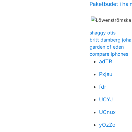
Paketbudet i hal
shaggy otis
britt damberg joha
garden of eden
compare iphones
adTR
Pxjeu
fdr
UCYJ
UCnux
yOzZo