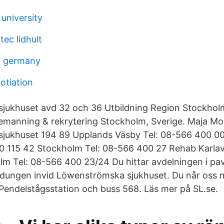
university
ec lidhult
 germany
otiation
jukhuset avd 32 och 36 Utbildning Region Stockho
bemanning & rekrytering Stockholm, Sverige. Maja Mol
jukhuset 194 89 Upplands Väsby Tel: 08-566 400 0
0 115 42 Stockholm Tel: 08-566 400 27 Rehab Karla
lm Tel: 08-566 400 23/24 Du hittar avdelningen i pav
sdungen invid Löwenströmska sjukhuset. Du når oss 
endelstågsstation och buss 568. Läs mer på SL.se.