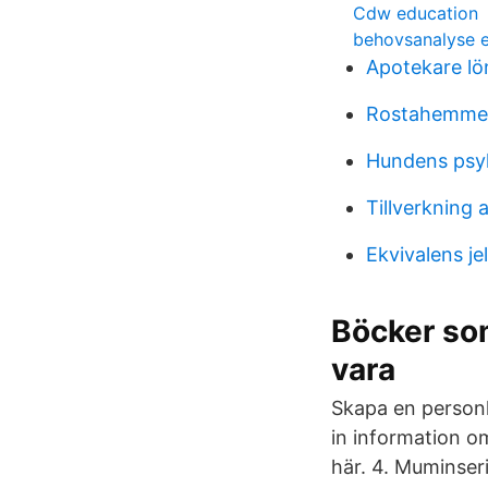
Cdw education
behovsanalyse 
Apotekare lö
Rostahemmet
Hundens psy
Tillverkning a
Ekvivalens je
Böcker som
vara
Skapa en personl
in information om
här. 4. Muminser