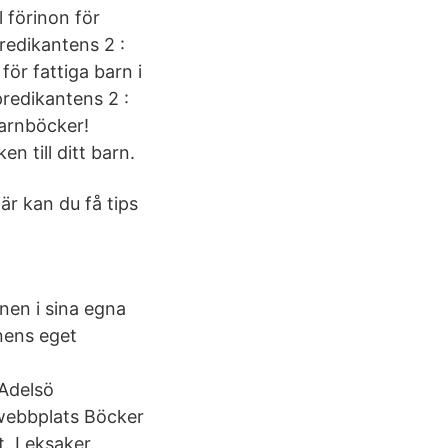
 förinon för
redikantens 2 :
för fattiga barn i
 predikantens 2 :
barnböcker!
n till ditt barn.
här kan du få tips
nen i sina egna
rnens eget
 Adelsö
webbplats Böcker
. Leksaker.