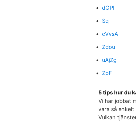
dOPI
Sq
cVvsA
Zdou
uAjZg
ZpF
5 tips hur du 
Vi har jobbat 
vara så enkelt
Vulkan tjänsten