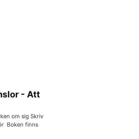
slor - Att
oken om sig Skriv
för Boken finns