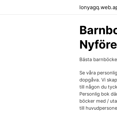
lonyagq.web.a
Barnbo
Nyför
Bästa barnböcker
Se våra personli
dopgåva. Vi skapa
till någon du ty
Personlig bok där
böcker med / utan
till huvudpersone