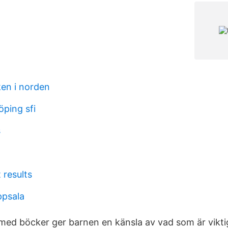
ken i norden
öping sfi
s
 results
ppsala
 med böcker ger barnen en känsla av vad som är vikti