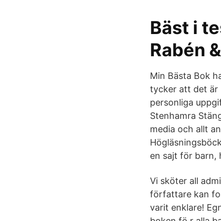
Bäst i t
Rabén &
Min Bästa Bok ha
tycker att det är
personliga uppgif
Stenhamra Stängt
media och allt a
Högläsningsböcker
en sajt för barn,
Vi sköter all adm
författare kan fo
varit enklare! Eg
boken fö r alla b