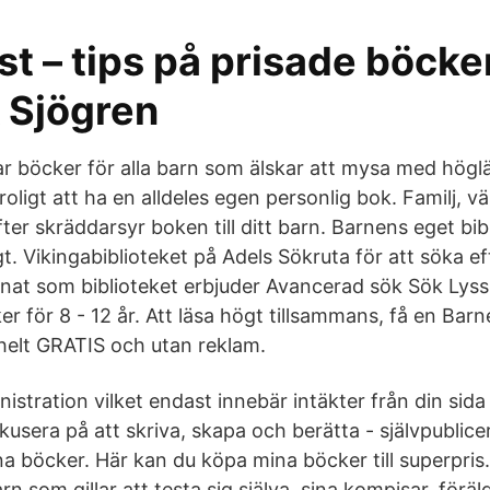
est – tips på prisade böcke
 Sjögren
r böcker för alla barn som älskar att mysa med högl
 roligt att ha en alldeles egen personlig bok. Familj, 
ter skräddarsyr boken till ditt barn. Barnens eget bibl
. Vikingabiblioteket på Adels Sökruta för att söka ef
nnat som biblioteket erbjuder Avancerad sök Sök Lyss
 för 8 - 12 år. Att läsa högt tillsammans, få en Barne
 helt GRATIS och utan reklam.
inistration vilket endast innebär intäkter från din sid
kusera på att skriva, skapa och berätta - självpublicer
na böcker. Här kan du köpa mina böcker till superpris.
arn som gillar att testa sig själva, sina kompisar, förä