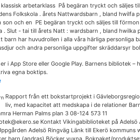
lassisk arbetarklass På begäran tryckt och säljes till
adens Folkskola . årets Nattwardsbarn , bland hwilfa p
 son och en PE begäran tryckt och säljes till förmon 
 . Slut - tai till årets Natt : wardsbarn , bland hwilka
 barn har huvudrollen i alla våra härliga personliga 
usdjur och andra personliga uppgifter skräddarsyr boke
ner i App Store eller Google Play. Barnens bibliotek – 
riva egna boktips.
e
Rapport från ett bokstartprojekt i Gävleborgsregio
liv, med kapacitet att medskapa i de relationer Ba
hamra Herman Palms plan 3 08-124 573 11
otek@ekero.se Kontakt Vikingabiblioteket på Adelsö
pgården Adelsö Ringväg Länk till Ekerö kommuns 
er barn (andras) Böcker vuxna. Bokpaket/produktset