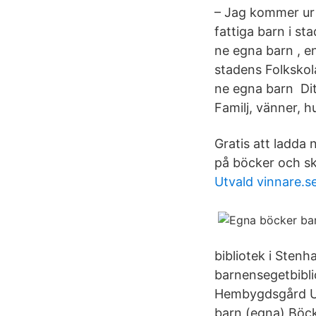
– Jag kommer ur k
fattiga barn i st
ne egna barn , en
stadens Folkskola
ne egna barn Ditt
Familj, vänner, h
Gratis att ladda 
på böcker och sk
Utvald vinnare.s
bibliotek i Sten
barnensegetbibli
Hembygdsgård Up
barn (egna) Böck