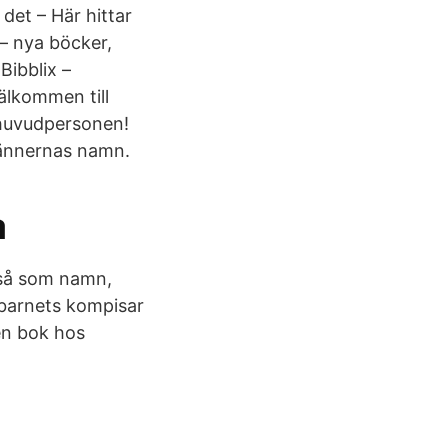
det – Här hittar
– nya böcker,
Bibblix –
älkommen till
 huvudpersonen!
vännernas namn.
a
 så som namn,
 barnets kompisar
en bok hos