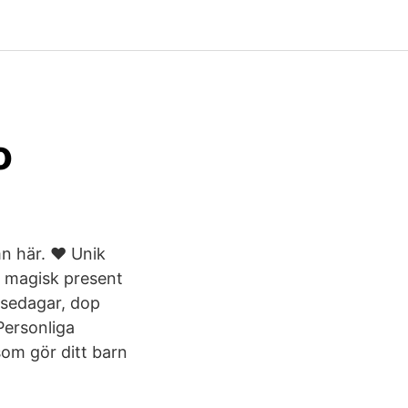
o
n här. ♥ Unik
En magisk present
elsedagar, dop
Personliga
 som gör ditt barn