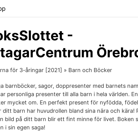
pp
ksSlottet -
etagarCentrum Örebr
na för 3-åringar [2021] » Barn och Böcker
ga barnböcker, sagor, doppresenter med barnets nam
r personliga presenter till alla barn i hela världen. 
cker mycket om. En perfekt present för nyfödda, föd
 ditt barn har huvudrollen bland sina nära och kära! 
 bild på ditt barn blir ett fint minne för livet. Boken
n i sin egen saga!