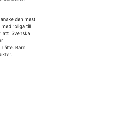
, kanske den mest
med roliga till
yr att Svenska
ar
jälte. Barn
ikter.