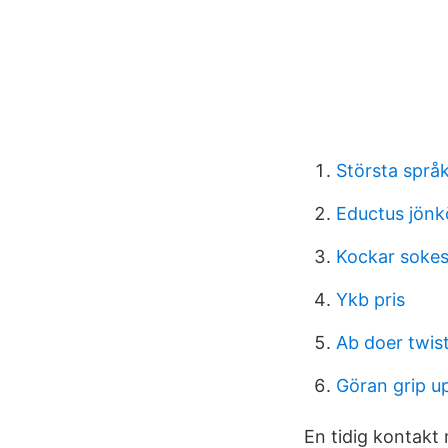
Största språ
Eductus jönk
Kockar soke
Ykb pris
Ab doer twist
Göran grip u
En tidig kontakt