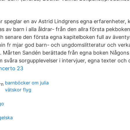
är speglar en av Astrid Lindgrens egna erfarenheter
 av barn i alla åldrar- från den allra första pekboken 
 senare den första egna kapitelboken full av ävent
n fr mjar god barn- och ungdomslitteratur och verk
. Mårten Sandén berättade från egna boken Någons h
m svåra sorgupplevelser i intervjuer, egna texter och d
ncerto 23
barnböcker om julia
vätskor flyg
m
go
gelska