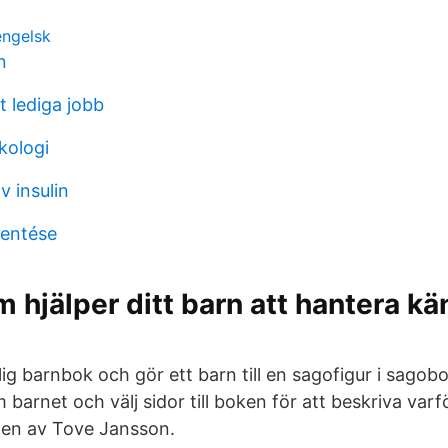
engelsk
n
 lediga jobb
kologi
v insulin
lentése
 hjälper ditt barn att hantera kän
ig barnbok och gör ett barn till en sagofigur i sagob
 barnet och välj sidor till boken för att beskriva var
ien av Tove Jansson.