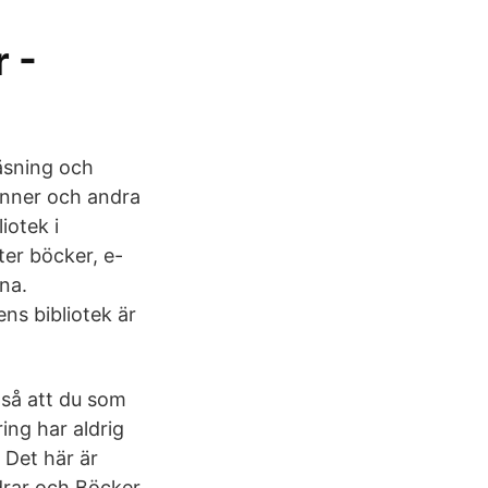
r -
äsning och
vänner och andra
iotek i
ter böcker, e-
na.
ns bibliotek är
a så att du som
ing har aldrig
 Det här är
ldrar och Böcker