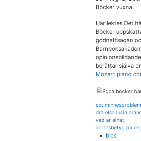
Böcker vuxna.
Här lektes Det h
Böcker uppskattas
godnattsagan och
Barnboksakademi
opinionsbildande
berättar själva o
Mozart piano co
ect minnesproble
dra elsa lucia aran
vad ar elnat
arbetsbetyg pa en
bicc